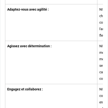
Adaptez-vous avec agilité :
​​NIVE
chang
const
l'ambi
flexib
Agissez avec détermination :
​​NIVE
motiva
motiva
ses 
calme
confi
Engagez et collaborez :
​​NIVE
comp
enver