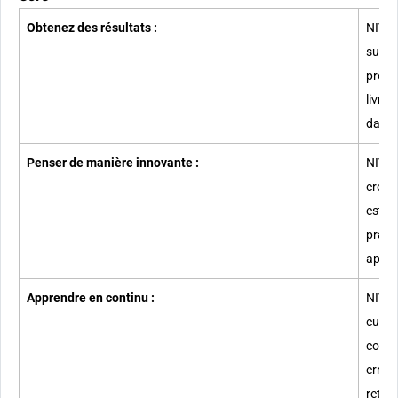
Obtenez des résultats :
​​NIVE
survei
prête 
livre 
dans l
Penser de manière innovante :
​​NIVE
créat
est u
pragm
appor
Apprendre en continu :
​​NIVE
curie
conna
erreu
retou