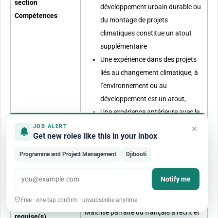
section
développement urbain durable ou
Compétences
du montage de projets
climatiques constitue un atout
supplémentaire
Une expérience dans des projets
liés au changement climatique, à
l’environnement ou au
développement est un atout,
Une expérience antérieure avec le
PNUD, les Nations Unies ou des
×
JOB ALERT
Get new roles like this in your inbox
projets similaires est un atout.
Programme and Project Management
Djibouti
La connaissance de l'anglais à
l'écrit et à l'oral serait un atout
Notify me
Free · one-tap confirm · unsubscribe anytime
Langue(s)
Maîtrise parfaite du français à l'écrit et
requise(s)