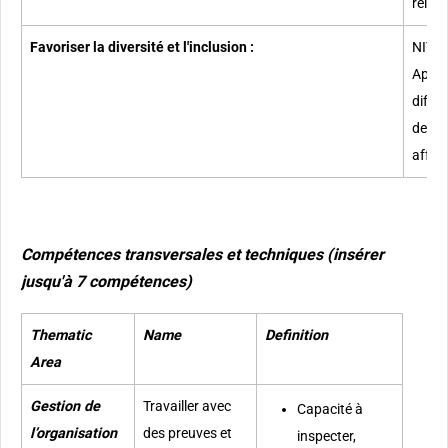
relati
Favoriser la diversité et l'inclusion :
​​NIVE
Appré
différ
des bi
affron
Compétences transversales et techniques (insérer
jusqu'à 7 compétences)
Thematic
Name
Definition
Area
Gestion de
Travailler avec
Capacité à
l’organisation
des preuves et
inspecter,