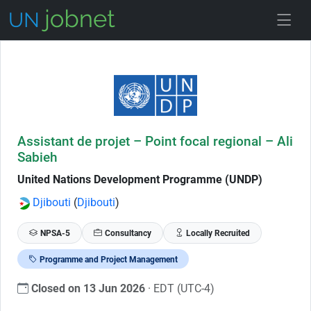
Skip to Job Description
Assistant de projet – Point focal regional – Ali
Sabieh
United Nations Development Programme (UNDP)
Djibouti
(
Djibouti
)
NPSA-5
Consultancy
Locally Recruited
Programme and Project Management
Closed on 13 Jun 2026
· EDT (UTC-4)