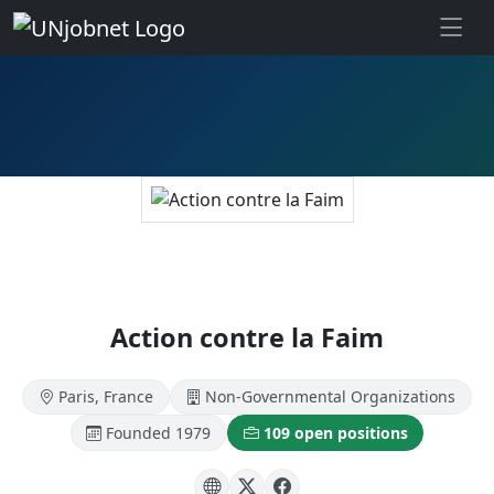
Skip to main
Action contre la Faim
Paris, France
Non-Governmental Organizations
Founded 1979
109 open positions