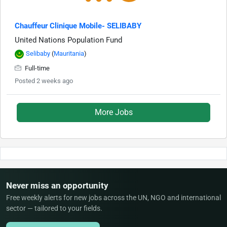
Chauffeur Clinique Mobile- SELIBABY
United Nations Population Fund
Selibaby
(
Mauritania
)
Full-time
Posted 2 weeks ago
More Jobs
Never miss an opportunity
Free weekly alerts for new jobs across the UN, NGO and international
sector — tailored to your fields.