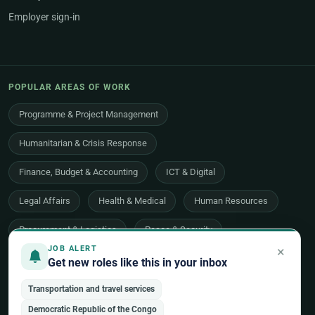
Employer sign-in
POPULAR AREAS OF WORK
Programme & Project Management
Humanitarian & Crisis Response
Finance, Budget & Accounting
ICT & Digital
Legal Affairs
Health & Medical
Human Resources
Procurement & Logistics
Peace & Security
×
JOB ALERT
Economic Development
Communications & Advocacy
Get new roles like this in your inbox
Evaluation, Audit & Oversight
All 48 areas of work →
Transportation and travel services
Democratic Republic of the Congo