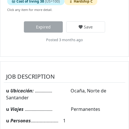
Cost of living 38
(US=100)
Hardship C
Click any item for more detail.
Expired
Save
Posted 3 months ago
JOB DESCRIPTION
u
Ubicación:
............... Ocaña, Norte de
Santander
u
Viajes
........................ Permanentes
u
Personas
……………………
1