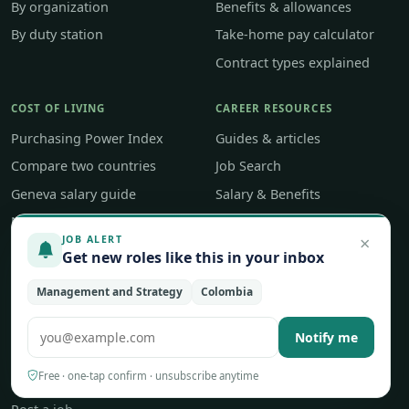
By organization
Benefits & allowances
By duty station
Take-home pay calculator
Contract types explained
COST OF LIVING
CAREER RESOURCES
Purchasing Power Index
Guides & articles
Compare two countries
Job Search
Geneva salary guide
Salary & Benefits
New York salary guide
Career Development
×
JOB ALERT
Career Tools
Get new roles like this in your inbox
Management and Strategy
Colombia
ABOUT
About UNjobnet
Notify me
Our editorial approach
Free · one-tap confirm · unsubscribe anytime
Contact & feedback