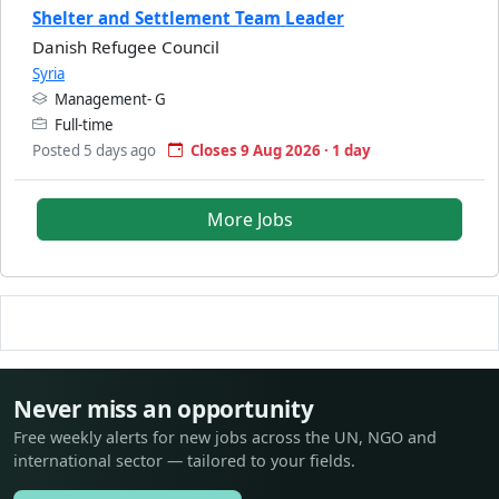
Shelter and Settlement Team Leader
Danish Refugee Council
Syria
Management- G
Full-time
Posted 5 days ago
Closes 9 Aug 2026 · 1 day
More Jobs
Never miss an opportunity
Free weekly alerts for new jobs across the UN, NGO and
international sector — tailored to your fields.