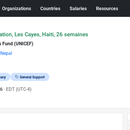
Organizations
Countries
Salaries
Resources
ion, Les Cayes, Haiti, 26 semaines
's Fund (UNICEF)
Nepal
cacy
General Support
26
· EDT (UTC-4)