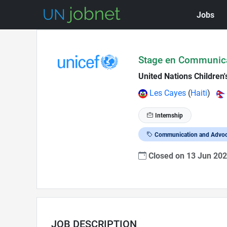
Jobs
Skip to Job Description
Stage en Communicat
United Nations Children
Les Cayes
(
Haiti
)
Internship
Communication and Advo
Closed on 13 Jun 20
JOB DESCRIPTION