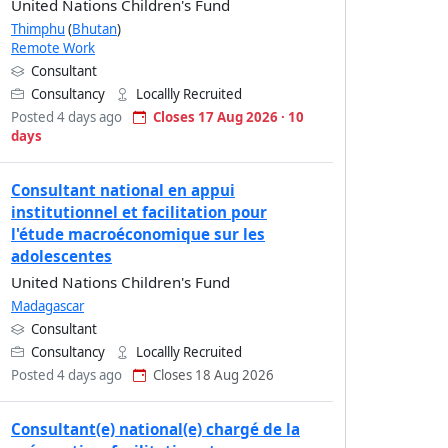
United Nations Children's Fund
Thimphu
(
Bhutan
)
Remote Work
Consultant
Consultancy
Locallly Recruited
Posted 4 days ago
Closes 17 Aug 2026 · 10
days
Consultant national en appui
institutionnel et facilitation pour
l'étude macroéconomique sur les
adolescentes
United Nations Children's Fund
Madagascar
Consultant
Consultancy
Locallly Recruited
Posted 4 days ago
Closes 18 Aug 2026
Consultant(e) national(e) chargé de la