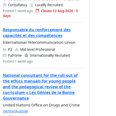
Consultancy
Locallly Recruited
Posted 1 week ago
Closes 12 Aug 2026 · 5
days
Responsable du renforcement des
capacités et des compétences
International Telecommunication Union
P3
Mid-level Professional
Full-time
Internationallly Recruited
Posted 1 week ago
National consultant for the roll-out of
the ethics manuals for young people
and the pedagogical review of the
curriculum « Les Génies de la Bonne
Gouvernance
United Nations Office on Drugs and Crime
Vienna
(
Austria
)