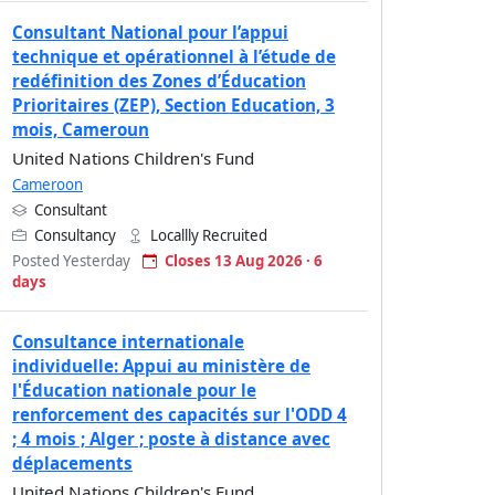
Consultant National pour l’appui
technique et opérationnel à l’étude de
redéfinition des Zones d’Éducation
Prioritaires (ZEP), Section Education, 3
mois, Cameroun
United Nations Children's Fund
Cameroon
Consultant
Consultancy
Locallly Recruited
Posted Yesterday
Closes 13 Aug 2026 · 6
days
Consultance internationale
individuelle: Appui au ministère de
l'Éducation nationale pour le
renforcement des capacités sur l'ODD 4
; 4 mois ; Alger ; poste à distance avec
déplacements
United Nations Children's Fund