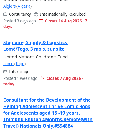
Algiers
(
Algeria
)
Consultancy
Internationallly Recruited
Posted 3 days ago
Closes 14 Aug 2026 · 7
days
Stagiaire, Supply & Logistics,
Lomé/Togo, 3 mois, sur site
United Nations Children's Fund
Lome
(
Togo
)
Internship
Posted 1 week ago
Closes 7 Aug 2026 ·
today
Consultant for the Development of the
Helping Adolescent Thrive Comic Book
for Adolescents aged 15 -19 years.
Thimphu Bhutan.4Months.Remote(with
Travel) Nationals Only.#594884