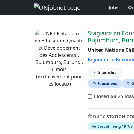
Jobs
Or
Skip to Job Description
Stagiaire en Edu
Bujumbura, Burun
United Nations Chi
Bujumbura
(
Burundi
Internship
Educations
G
Closed on 25 Ma
DUTY STATION CO
Cost of living 19
(US