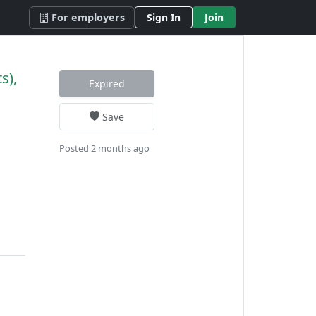
For employers
Sign In
Join
s),
Expired
Save
Posted 2 months ago