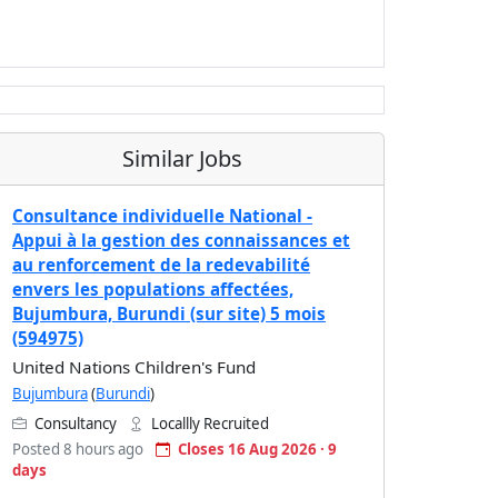
Similar Jobs
Consultance individuelle National -
Appui à la gestion des connaissances et
au renforcement de la redevabilité
envers les populations affectées,
Bujumbura, Burundi (sur site) 5 mois
(594975)
United Nations Children's Fund
Bujumbura
(
Burundi
)
Consultancy
Locallly Recruited
Posted 8 hours ago
Closes 16 Aug 2026 · 9
days