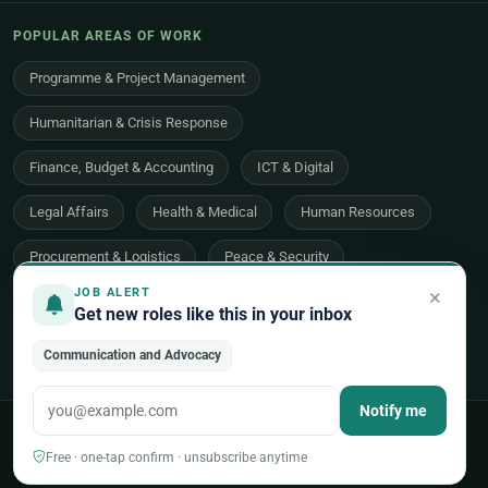
POPULAR AREAS OF WORK
Programme & Project Management
Humanitarian & Crisis Response
Finance, Budget & Accounting
ICT & Digital
Legal Affairs
Health & Medical
Human Resources
Procurement & Logistics
Peace & Security
×
JOB ALERT
Economic Development
Communications & Advocacy
Get new roles like this in your inbox
Evaluation, Audit & Oversight
All 48 areas of work →
Communication and Advocacy
Notify me
© 2026 UNjobnet. All rights reserved.
·
Privacy Policy
·
Terms of Use
·
Sitemap
Free · one-tap confirm · unsubscribe anytime
Back to top