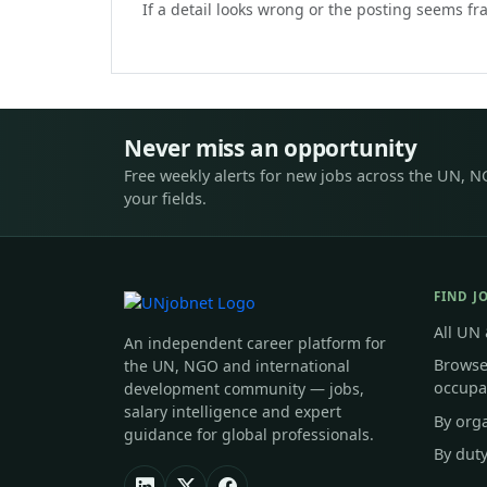
If a detail looks wrong or the posting seems f
Never miss an opportunity
Free weekly alerts for new jobs across the UN, N
your fields.
FIND J
All UN
An independent career platform for
Browse
the UN, NGO and international
occupa
development community — jobs,
salary intelligence and expert
By org
guidance for global professionals.
By duty