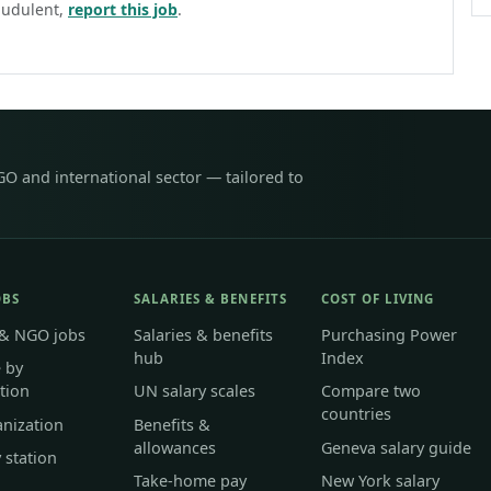
raudulent,
report this job
.
GO and international sector — tailored to
OBS
SALARIES & BENEFITS
COST OF LIVING
 & NGO jobs
Salaries & benefits
Purchasing Power
hub
Index
 by
tion
UN salary scales
Compare two
countries
anization
Benefits &
allowances
Geneva salary guide
 station
Take-home pay
New York salary