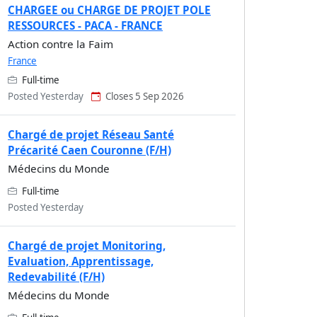
CHARGEE ou CHARGE DE PROJET POLE
RESSOURCES - PACA - FRANCE
Action contre la Faim
France
Full-time
Posted Yesterday
Closes 5 Sep 2026
Chargé de projet Réseau Santé
Précarité Caen Couronne (F/H)
Médecins du Monde
Full-time
Posted Yesterday
Chargé de projet Monitoring,
Evaluation, Apprentissage,
Redevabilité (F/H)
Médecins du Monde