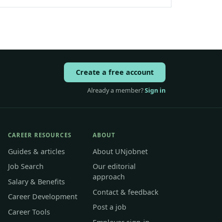
Create a free account
Already a member?
Sign in
CAREER RESOURCES
ABOUT
Guides & articles
About UNjobnet
Job Search
Our editorial
approach
Salary & Benefits
Contact & feedback
Career Development
Post a job
Career Tools