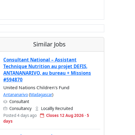
Similar Jobs
Consultant National – Assistant
Technique Nutrition au projet DEFIS,
ANTANANARIVO, au bureau + Missions
#594870
United Nations Children's Fund
Antananarivo
(
Madagascar
)
Consultant
Consultancy
Locallly Recruited
Posted 4 days ago
Closes 12 Aug 2026 · 5
days