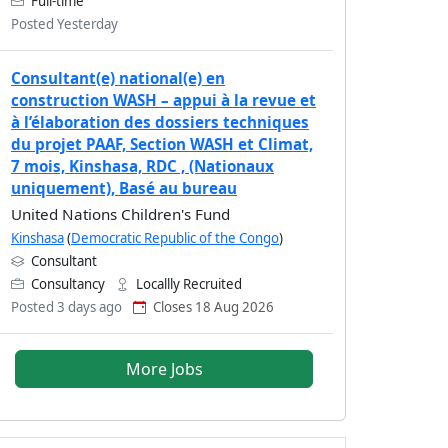
Full-time
Posted Yesterday
Consultant(e) national(e) en
construction WASH – appui à la revue et
à l’élaboration des dossiers techniques
du projet PAAF, Section WASH et Climat,
7 mois, Kinshasa, RDC , (Nationaux
uniquement), Basé au bureau
United Nations Children's Fund
Kinshasa
(
Democratic Republic of the Congo
)
Consultant
Consultancy
Locallly Recruited
Posted 3 days ago
Closes 18 Aug 2026
More Jobs