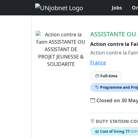
Jobs
Or
Skip to Job Description
ASSISTANTE OU 
Action contre la Fa
Action contre la Fai
France
Full-time
Programme and Pro
Closed on 30 Ma
DUTY STATION CO
Cost of living 77
(US