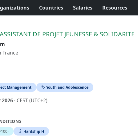
ganizations
Countries
Salaries
Resources
ASSISTANT DE PROJET JEUNESSE & SOLIDARITE
im
m France
ject Management
Youth and Adolescence
y 2026
· CEST (UTC+2)
NDITIONS
=100)
Hardship H