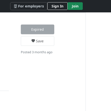
For employers
Sign In
Join
Expired
Save
Posted 3 months ago