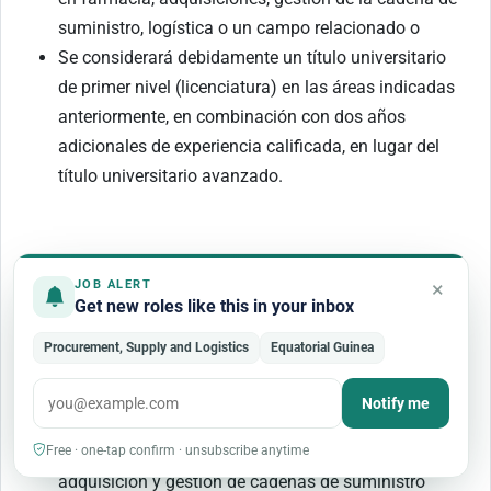
suministro, logística o un campo relacionado o
Se considerará debidamente un título universitario
de primer nivel (licenciatura) en las áreas indicadas
anteriormente, en combinación con dos años
adicionales de experiencia calificada, en lugar del
título universitario avanzado.
Años de experiencia laboral relevante
×
JOB ALERT
Los solicitantes con un título de maestría (o
Get new roles like this in your inbox
equivalente) en un campo de estudio relevante no
Procurement, Supply and Logistics
Equatorial Guinea
necesitan tener experiencia laboral profesional.
Los solicitantes con un título de licenciatura (o
Notify me
equivalente) deberán tener un mínimo de dos (2)
años de experiencia profesional relevante en la
Free · one-tap confirm · unsubscribe anytime
adquisición y gestión de cadenas de suministro