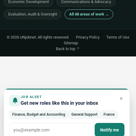
Economic Development
Communications & Advocacy
Evaluation, Audit & Oversight
All 48 areas of work →
© 2026 UNjobnet. All rights reserved.
·
Privacy Policy
·
Terms of Use
·
Sitemap
Back to top
×
JOB ALERT
Get new roles like this in your inbox
Finance, Budget and Accounting
General Support
France
Notify me