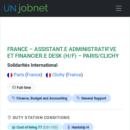
Skip to Job Description
FRANCE – ASSISTANT.E ADMINISTRATIF.VE
ET FINANCIER.E DESK (H/F) – PARIS/CLICHY
Solidarités International
Paris
(
France
)
Clichy
(
France
)
Full-time
Finance, Budget and Accounting
General Support
DUTY STATION CONDITIONS
Cost of living 77
(US=100)
Hardship H