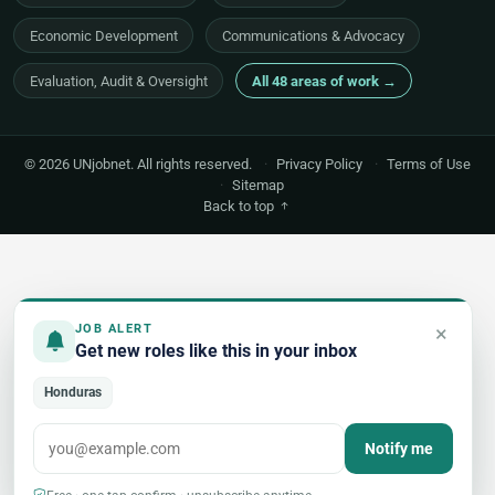
Economic Development
Communications & Advocacy
Evaluation, Audit & Oversight
All 48 areas of work →
© 2026 UNjobnet. All rights reserved.
·
Privacy Policy
·
Terms of Use
·
Sitemap
Back to top
×
JOB ALERT
Get new roles like this in your inbox
Honduras
Notify me