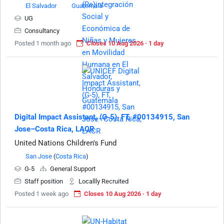
El Salvador
Guatemala
UG
Consultancy
Posted 1 month ago
Closes 10 Aug 2026 · 1 day
Digital Impact Assistant, (G-5), FT, #00134915, San
Jose–Costa Rica, LACR
United Nations Children's Fund
San Jose
(
Costa Rica
)
G-5
General Support
Staff position
Locallly Recruited
Posted 1 week ago
Closes 10 Aug 2026 · 1 day