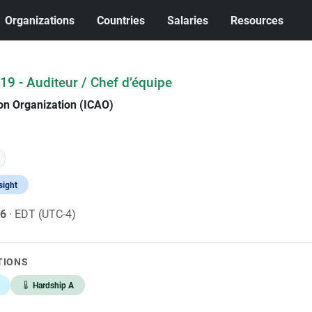
Organizations
Countries
Salaries
Resources
9 - Auditeur / Chef d’équipe
tion Organization (ICAO)
sight
26
· EDT (UTC-4)
TIONS
Hardship A