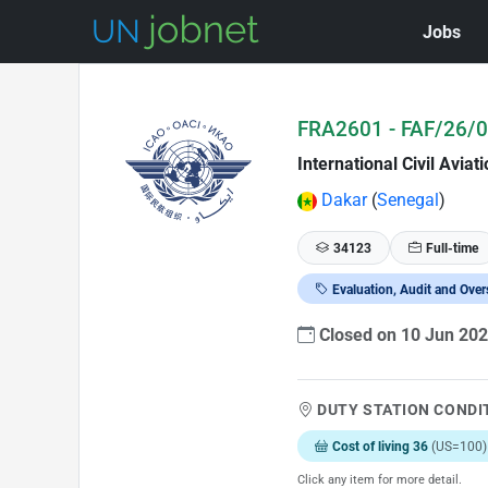
Jobs
Skip to Job Description
FRA2601 - FAF/26/01
International Civil Avia
Dakar
(
Senegal
)
34123
Full-time
Evaluation, Audit and Over
Closed on 10 Jun 20
DUTY STATION CONDI
Cost of living 36
(US=100)
Click any item for more detail.