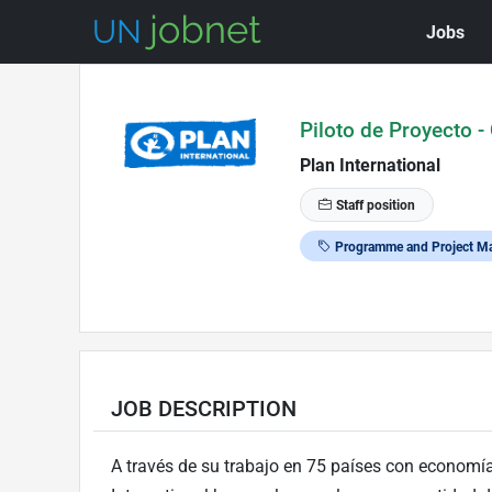
Jobs
Skip to Job Description
Piloto de Proyecto -
Plan International
Staff position
Programme and Project M
JOB DESCRIPTION
A través de su trabajo en 75 países con economías