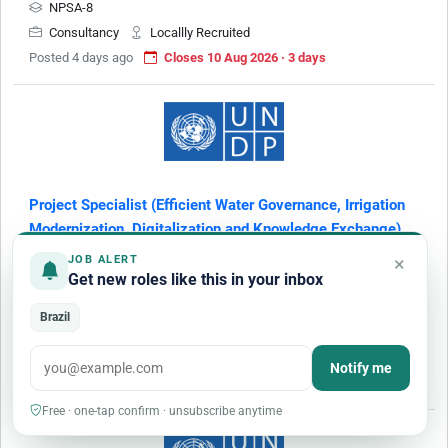
NPSA-8
Consultancy
Locallly Recruited
Posted 4 days ago
Closes 10 Aug 2026 · 3 days
Project Specialist (Efficient Water Governance, Irrigation
Modernization, Digitalization and Knowledge Exchange)
[Open to internal and external applicants]
×
JOB ALERT
Get new roles like this in your inbox
United Nations Development Programme
Nukus
(
Uzbekistan
)
Brazil
IPSA-10
Consultancy
Internationallly Recruited
Notify me
Posted 1 week ago
Closes 7 Aug 2026 · today
Free · one-tap confirm · unsubscribe anytime