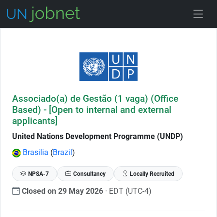
Skip to Job Description
Associado(a) de Gestão (1 vaga) (Office
Based) - [Open to internal and external
applicants]
United Nations Development Programme (UNDP)
Brasilia
(
Brazil
)
NPSA-7
Consultancy
Locally Recruited
Closed on 29 May 2026
· EDT (UTC-4)