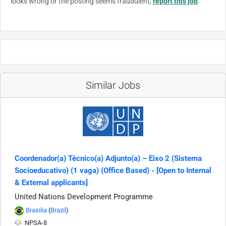
looks wrong or the posting seems fraudulent,
report this job
.
Similar Jobs
Coordenador(a) Técnico(a) Adjunto(a) – Eixo 2 (Sistema
Socioeducativo) (1 vaga) (Office Based) - [Open to Internal
& External applicants]
United Nations Development Programme
Brasilia
(
Brazil
)
NPSA-8