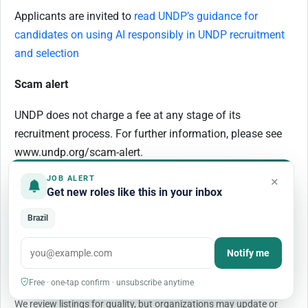
Applicants are invited to
read UNDP’s guidance for
candidates on using AI responsibly in UNDP recruitment
and selection
Scam alert
UNDP does not charge a fee at any stage of its
recruitment process. For further information, please see
www.undp.org/scam-alert.
×
JOB ALERT
Get new roles like this in your inbox
Brazil
This position is no longer open.
Notify me
Free · one-tap confirm · unsubscribe anytime
BEFORE YOU APPLY
We review listings for quality, but organizations may update or