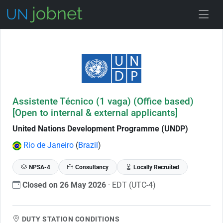
Skip to Job Description
Assistente Técnico (1 vaga) (Office based)
[Open to internal & external applicants]
United Nations Development Programme (UNDP)
Rio de Janeiro
(
Brazil
)
NPSA-4
Consultancy
Locally Recruited
Closed on 26 May 2026
· EDT (UTC-4)
DUTY STATION CONDITIONS