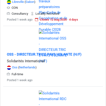
Libreville
(
Gabon
)
CON
Consultancy
Locallly Recruited
Posted 1 week ago
Closes 12 Aug 2026 · 4 days
OSS - DIRECTEUR.TRICE PAYS VOLANTE (H/F)
Solidarités International
Oss
(
Netherlands
)
Full-time
Posted 1 week ago