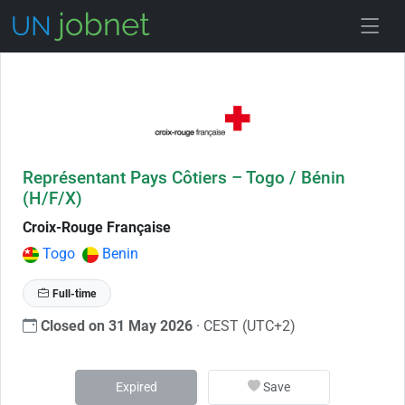
Skip to Job Description
Représentant Pays Côtiers – Togo / Bénin
(H/F/X)
Croix-Rouge Française
Togo
Benin
Full-time
Closed on 31 May 2026
· CEST (UTC+2)
Expired
Save