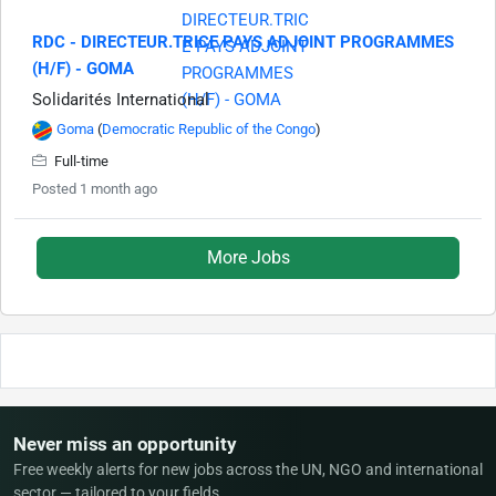
RDC - DIRECTEUR.TRICE PAYS ADJOINT PROGRAMMES
(H/F) - GOMA
Solidarités International
Goma
(
Democratic Republic of the Congo
)
Full-time
Posted 1 month ago
More Jobs
Never miss an opportunity
Free weekly alerts for new jobs across the UN, NGO and international
sector — tailored to your fields.